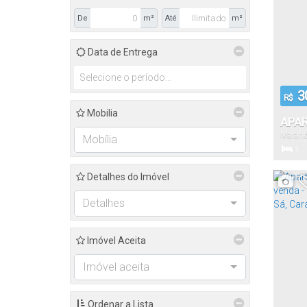
De
m²
Até
m²
Data de Entrega
3
R$
Mobilia
APA
Maran
DORM
Mobília
1
COND
Dormitór
MARA
Detalhes do Imóvel
Detalhes
38
.
Total:
Imóvel Aceita
Imóvel aceita
20
.
Fundos:
Ordenar a Lista