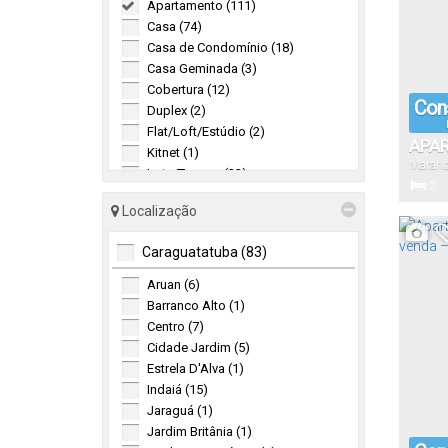
Apartamento (111)
Casa (74)
Casa de Condomínio (18)
Casa Geminada (3)
Cobertura (12)
Cons
Duplex (2)
Flat/Loft/Estúdio (2)
APAR
Kitnet (1)
Maran
DORM
Lote/Terreno (22)
2
HILL
Sobrado (26)
Dormitór
Localização
Sobrado de Condomínio (12)
SP
Triplex (2)
Caraguatatuba (83)
Comercial (2)
40
.
Aruan (6)
Útil:
Prédio (1)
Barranco Alto (1)
Salas Comerciais (1)
Centro (7)
Cidade Jardim (5)
Pousada (2)
Estrela D'Alva (1)
Indaiá (15)
Hotel Pousada (2)
Jaraguá (1)
Misto (1)
Jardim Britânia (1)