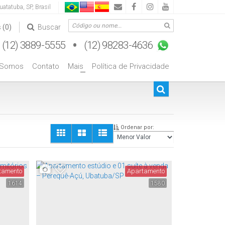
uatatuba
,
SP
,
Brasil
s
(0)
Buscar
 Somos
Contato
Mais
Política de Privacidade
+
Ordenar por:
tamento
Apartamento
1614
1580