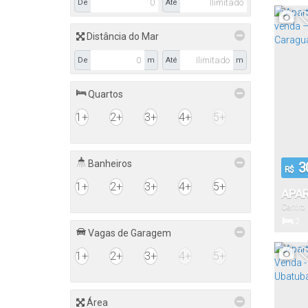
De
Até
CAR
Distância do Mar
43
.
61
.
De
m
Até
m
Total:
Quartos
1+
2+
3+
4+
5+
Banheiros
3
R$
1+
2+
3+
4+
5+
APA
Centro
DORM
2
EDIF
Vagas de Garagem
Dormitór
CAR
1+
2+
3+
4+
5+
76
.
Útil:
Área