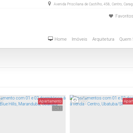
Avenida Prisciliana de Castilho
,
458
,
Centro
,
Carag
Favorito
(12) 3889-5555
(12) 98283-4636
Home
Imóveis
Arquitetura
Quem
Apartamento
Apar
1287