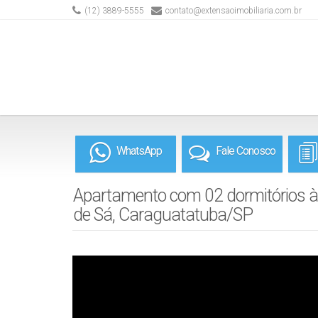
(12) 3889-5555
contato@extensaoimobiliaria.com.br
WhatsApp
Fale Conosco
Apartamento com 02 dormitórios à 
de Sá, Caraguatatuba/SP