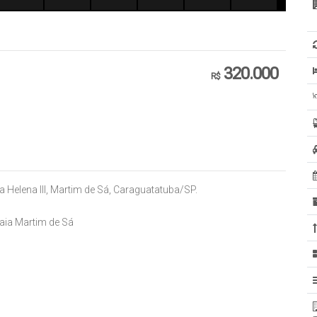
320.000
R$
Helena III, Martim de Sá, Caraguatatuba/SP.
aia Martim de Sá