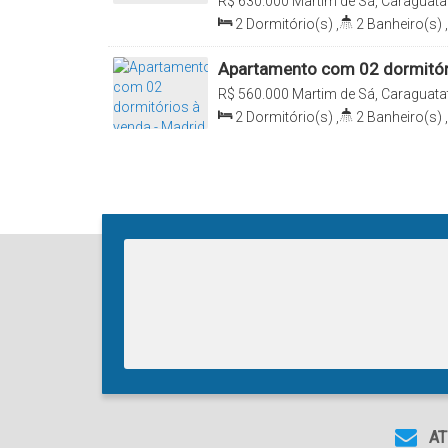
R$
630.000
Martim de Sá, Caraguatat
2
Dormitório(s)
,
2
Banheiro(s)
,
Sala(s)
,
1
Suíte(s)
,
Total:
85
.00
85
.00
m²
Apartamento com 02 dormitório
Martim de Sá, Caraguatatuba/
R$
560.000
Martim de Sá, Caraguatat
2
Dormitório(s)
,
2
Banheiro(s)
,
Sala(s)
,
Total:
89
.00
m²
,
1
Vaga
900
.00
m²
AT