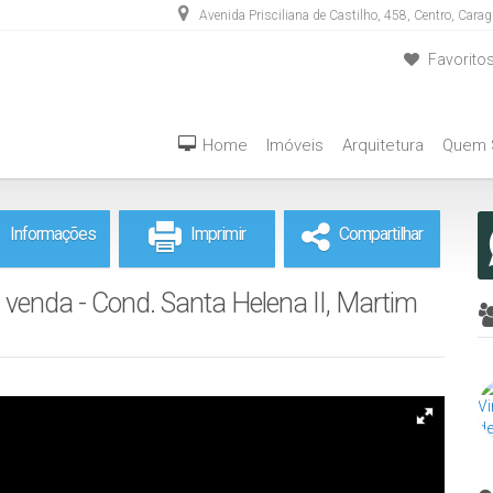
Avenida Prisciliana de Castilho
,
458
,
Centro
,
Carag
Favorito
(12) 3889-5555
(12) 98283-4636
Home
Imóveis
Arquitetura
Quem
Informações
Imprimir
Compartilhar
venda - Cond. Santa Helena II, Martim