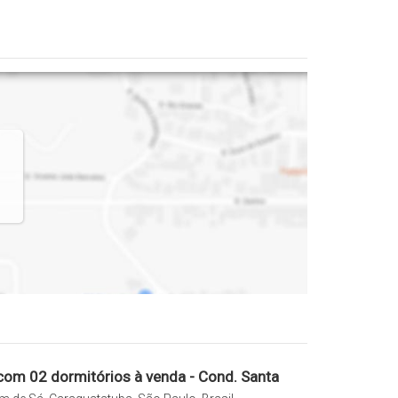
om 02 dormitórios à venda - Cond. Santa
rtim de Sá, Caraguatatuba/SP