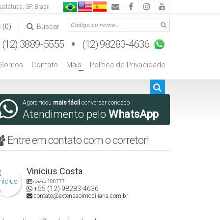
uatatuba
,
SP
,
Brasil
s
(0)
Buscar
 Somos
Contato
Mais
Política de Privacidade
+
Agora ficou
mais fácil
conversar conosco
Atendimento pelo
WhatsApp
Entre em contato com o corretor!
Vinicius Costa
CRECI
180777
+55 (12) 98283-4636
contato@extensaoimobiliaria.com.br