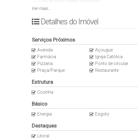
Sala de estar e jantar integradas
Ver mais...
Cozinha individual
Área de serviço
Detalhes do Imóvel
02 vaga de garagem coberta
Documentação OK.
Serviços Próximos
Aceita financiamento..
Avenida
Açougue
Farmácia
Igreja Católica
Aceita Pet.
Pizzaria
Ponto de circular
Praça/Parque
Restaurante
Os valores podem sofrer alterações sem aviso prévio.
Estrutura
Entre em contato para mais informações e agendamento 
Cozinha
CRECI: 34875J.
Básico
Energia
Esgoto
Destaques
Litoral