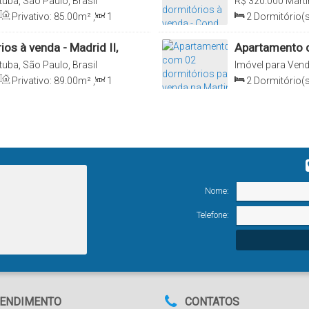
uba, São Paulo, Brasil
R$
320.000
Marti
Privativo:
85
.00
m²
,
1
2
Dormitório(s
m²
,
1
Vaga(s)
,
Útil:
Sala(s)
,
Total:
Terreno:
3000
.00
s à venda - Madrid II,
Apartamento c
SP
de Sá - Carag
uba, São Paulo, Brasil
Imóvel para Ven
São Paulo, Brasil
Privativo:
89
.00
m²
,
1
2
Dormitório(s
(s)
,
Útil:
89
.00
m²
,
Terreno:
Sala(s)
,
1
Suít
70
.00
m²
,
Terr
Nome:
Telefone:
ENDIMENTO
CONTATOS