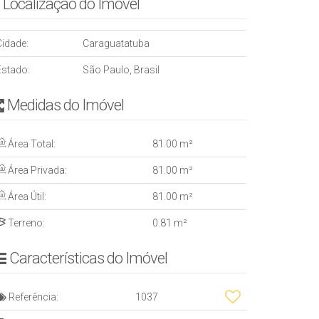
Localização do Imóvel
Cidade:
Caraguatatuba
Estado:
São Paulo, Brasil
Medidas do Imóvel
Área Total:
81
.00
m²
Área Privada:
81
.00
m²
Área Útil:
81
.00
m²
Terreno:
0
.81
m²
Características do Imóvel
Referência:
1037