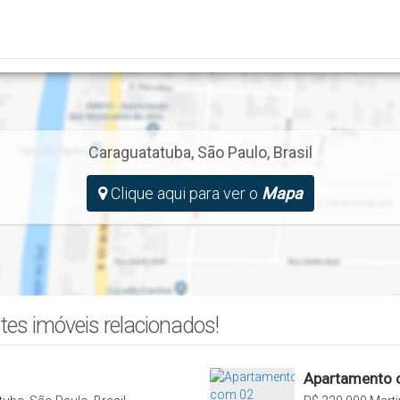
Caraguatatuba
,
São Paulo
,
Brasil
Clique aqui para ver o
Mapa
tes imóveis relacionados!
Apartamento c
Helena III, Ma