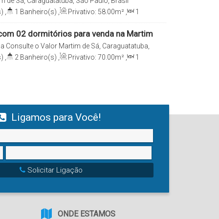
m de Sá, Caraguatatuba, São Paulo, Brasil
)
,
1
Banheiro(s)
,
Privativo:
58
.00
m²
,
1
58
.00
~ 580
.00
m²
,
1
Vaga(s)
,
Útil:
58
.00
m²
,
m²
om 02 dormitórios para venda na Martim
uatatuba/SP
da
Consulte o Valor
Martim de Sá, Caraguatatuba,
)
,
2
Banheiro(s)
,
Privativo:
70
.00
m²
,
1
e(s)
,
Total:
147
.00
m²
,
1
Vaga(s)
,
Útil:
eno:
147
.96
m²
Ligamos para Você!
Solicitar Ligação
ONDE ESTAMOS