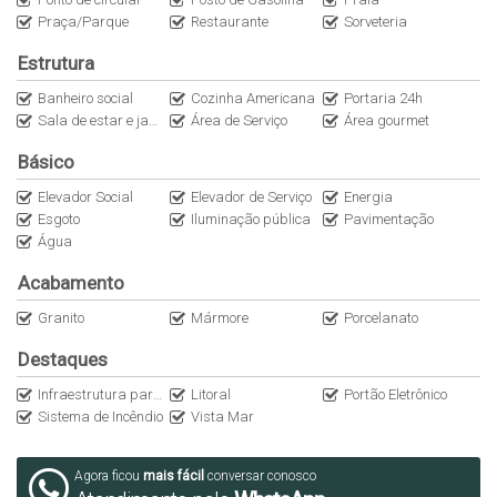
- Inicio da obra: Julho de 2026
Praça/Parque
Restaurante
Sorveteria
- Previsão de entrega: Junho de 2030
Estrutura
Os valores, condições e informações contidas neste anúncio
Banheiro social
Cozinha Americana
Portaria 24h
poderão sofrer alterações sem aviso prévio.
Sala de estar e jantar conjugadas
Área de Serviço
Área gourmet
Básico
Nos reservamos ao direito de corrigir possíveis erros de
digitação.
Elevador Social
Elevador de Serviço
Energia
Esgoto
Iluminação pública
Pavimentação
Água
Entre em contato para mais informações e agendamento de
visitas.
Acabamento
Granito
Mármore
Porcelanato
Destaques
Infraestrutura para ar-condicionado
Litoral
Portão Eletrônico
Sistema de Incêndio
Vista Mar
Agora ficou
mais fácil
conversar conosco