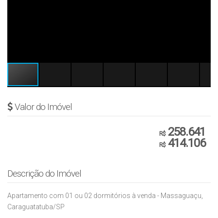
Valor do Imóvel
258.641
R$
414.106
R$
Descrição do Imóvel
Apartamento com 01 ou 02 dormitórios à venda - Massaguaçu,
Caraguatatuba/SP