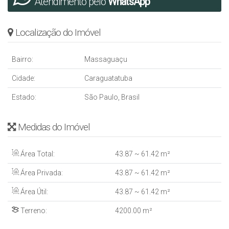
Atendimento pelo
WhatsApp
Localização do Imóvel
Bairro:
Massaguaçu
Cidade:
Caraguatatuba
Estado:
São Paulo, Brasil
Medidas do Imóvel
Área Total:
43
.87
~ 61
.42
m²
Área Privada:
43
.87
~ 61
.42
m²
Área Útil:
43
.87
~ 61
.42
m²
Terreno:
4200
.00
m²