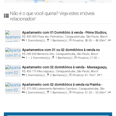
Não é o que você queria? Veja estes imóveis
relacionados!
Apartamento com 01 Dormitório à venda - Prime Studios,
R$
400.000
Praia das Palmeiras, Caraguatatuba, São Paulo, Brasil
Praia das Palmeiras, Caraguatatuba - SP
1
Dormitório(s)
,
1
Banheiro(s)
,
Privativo:
38
.00
~ 48
.00
m²
,
1
Sala(s)
,
Total:
38
.00
~ 48
.00
m²
,
1
Vaga(s)
,
Útil:
38
.00
~
Apartamentos com 01 ou 02 dormitórios à venda no
48
.00
m²
,
Terreno:
1500
.00
m²
R$
269.900
Barranco Alto, Caraguatatuba, São Paulo, Brasil
Barranco Alto, Caraguatatuba/SP
1 ~ 2
Dormitório(s)
,
1
Banheiro(s)
,
Privativo:
27
.00
~
111
.00
m²
,
1
Sala(s)
,
Total:
27
.00
~ 111
.00
m²
,
1
Vaga(s)
,
Apartamento com 02 dormitórios à venda - Massaguaçu,
1500m
Distância do Mar
,
Útil:
27
.00
~ 44
.00
m²
,
Terreno:
R$
450.775
Massaguaçu, Caraguatatuba, São Paulo, Brasil
Caraguatatuba/SP
350
.00
m²
2
Dormitório(s)
,
2
Banheiro(s)
,
Privativo:
61
.75
m²
,
1
Sala(s)
,
1
Suíte(s)
,
Total:
61
.75
m²
,
1
Vaga(s)
,
Útil:
Apartamento com 02 dormitórios à venda na Prainha -
61
.75
m²
,
Terreno:
1200
.00
m²
R$
375.000
Loteamento Balneário Camburi, Caraguatatuba, São
Caraguatatuba/SP
2
Dormitório(s)
,
1
Banheiro(s)
,
Privativo:
51
.33
~ 55
.00
m²
,
Paulo, Brasil
1
Sala(s)
,
Total:
91
.07
m²
,
1
Vaga(s)
,
350m
Distância do Mar
,
Útil:
51
.33
~ 55
.00
m²
,
Terreno:
440
.00
m²