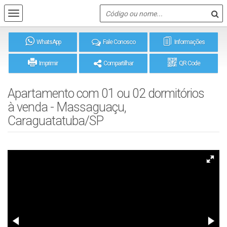
WhatsApp
Fale Conosco
Informações
Imprimir
Compartilhar
QR Code
Apartamento com 01 ou 02 dormitórios
à venda - Massaguaçu,
Caraguatatuba/SP