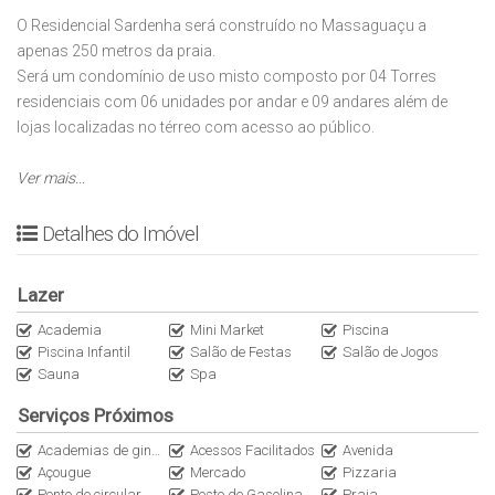
O Residencial Sardenha será construído no Massaguaçu a
apenas 250 metros da praia.
Será um condomínio de uso misto composto por 04 Torres
residenciais com 06 unidades por andar e 09 andares além de
lojas localizadas no térreo com acesso ao público.
Contará com apartamentos de 43,87m² até 61,42m², sendo 01 ou
Ver mais...
02 dormitórios. Todos com varanda gourmet e 01 vaga de
garagem.
Detalhes do Imóvel
O empreendimento será completo e contará tambem com:
Lazer
piscinas, sauna, spa, beauty care, academia, brinquedoteca,
coworking, cinema, lounge, sala de reunião, lavanderia, salão de
Academia
Mini Market
Piscina
Piscina Infantil
Salão de Festas
Salão de Jogos
jogos, oficina, salão de festas, pista de caminhada e portaria.
Sauna
Spa
Excelente opção para quem pretende morar ou investir no
Serviços Próximos
Massaguaçu, bairro extremamente promissor e com enorme
Academias de ginástica
Acessos Facilitados
Avenida
potencial de valorização.
Açougue
Mercado
Pizzaria
Ponto de circular
Posto de Gasolina
Praia