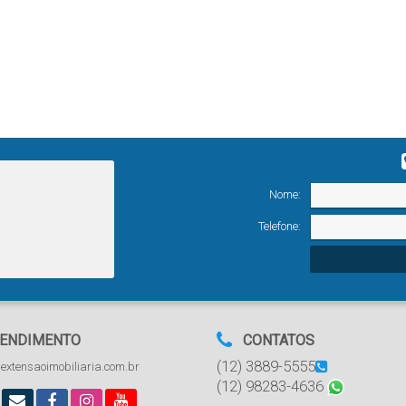
Nome:
Telefone:
ENDIMENTO
CONTATOS
(12) 3889-5555
extensaoimobiliaria.com.br
(12) 98283-4636