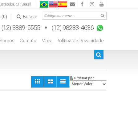
uatatuba
,
SP
,
Brasil
s
(0)
Buscar
 Somos
Contato
Mais
Política de Privacidade
+
Ordenar por: