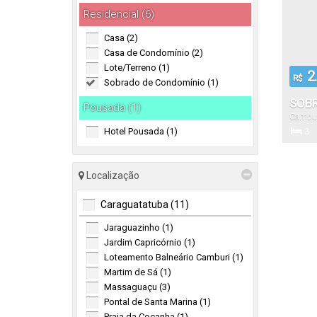
Residencial (6)
Casa (2)
Casa de Condomínio (2)
Lote/Terreno (1)
2.
R$
Sobrado de Condomínio (1)
SOB
Pousada (1)
Cambur
DORM
Hotel Pousada (1)
3
CAMB
Dormitór
Localização
128
Caraguatatuba (11)
Total:
Jaraguazinho (1)
Jardim Capricórnio (1)
Loteamento Balneário Camburi (1)
Martim de Sá (1)
Massaguaçu (3)
Pontal de Santa Marina (1)
Praia da Cocanha (1)