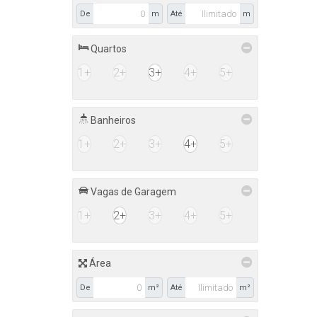
De
m
Até
m
Quartos
1+
2+
3+
4+
5+
Banheiros
1+
2+
3+
4+
5+
Vagas de Garagem
1+
2+
3+
4+
5+
Área
De
m²
Até
m²