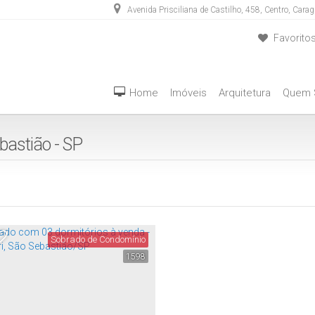
Avenida Prisciliana de Castilho
,
458
,
Centro
,
Carag
Favorito
(12) 3889-5555
(12) 98283-4636
Home
Imóveis
Arquitetura
Quem
astião - SP
Sobrado de Condomínio
1598