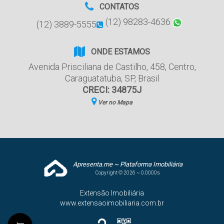
CONTATOS
(12) 98283-4636
(12) 3889-5555
ONDE ESTAMOS
Avenida Prisciliana de Castilho
,
458
,
Centro
,
Caraguatatuba
,
SP
,
Brasil
CRECI: 34875J
Ver no Mapa
Apresenta.me ~ Plataforma Imobiliária
Copyright © 2026 ~ 0.0000s
Extensão Imobiliária
www.extensaoimobiliaria.com.br