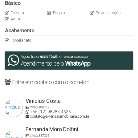
Documentação 100% ok. Aceita financiamento bancário.
Básico
Energia
Esgoto
Pavimentação
A disponibilidade, valores e condições poderão sofrer alterações
Água
sem aviso prévio.
Acabamento
Nos reservamos ao direito de corrigir possíveis erros de
Porcelanato
digitação.
Agora ficou
mais fácil
conversar conosco
Entre em contato para solicitar as plantas e para mais
Atendimento pelo
WhatsApp
informações.
CRECI: 34875J
Entre em contato com o corretor!
Vinicius Costa
CRECI
180777
+55 (12) 98283-4636
contato@extensaoimobiliaria.com.br
Fernanda Moro Dolfini
CRECI
317365