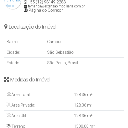
+55 (12) 98149-2288
fernanda@extensaoimobiliaria.com.br
Página do Corretor
Localização do Imóvel
Bairro:
Camburi
Cidade:
São Sebastião
Estado:
São Paulo, Brasil
Medidas do Imóvel
Área Total:
128
.36
m²
Área Privada:
128
.36
m²
Área Útil:
128
.36
m²
Terreno:
1500
.00
m²