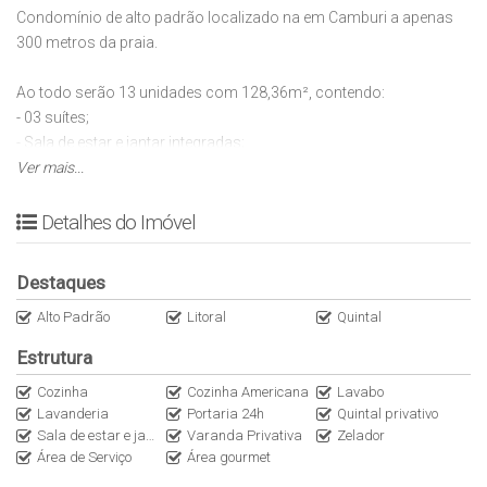
Condomínio de alto padrão localizado na em Camburi a apenas
300 metros da praia.
Ao todo serão 13 unidades com 128,36m², contendo:
- 03 suítes;
- Sala de estar e jantar integradas;
- Cozinha americana;
Ver mais...
- Lavabo;
- Área de serviço;
Detalhes do Imóvel
- Quintal Privativo
- 02 vagas de garagem.
Destaques
Opção ideal para quem busca uma imóvel na praia para uso e
Alto Padrão
Litoral
Quintal
investimento.
Estrutura
As reservas estão ocorrendo muito rapidamente e a
Cozinha
Cozinha Americana
Lavabo
Lavanderia
Portaria 24h
Quintal privativo
disponibilidade e os valores poderão sofrer alterações sem aviso
Sala de estar e jantar conjugadas
Varanda Privativa
Zelador
prévio. Solicite a tabela atualizada.
Área de Serviço
Área gourmet