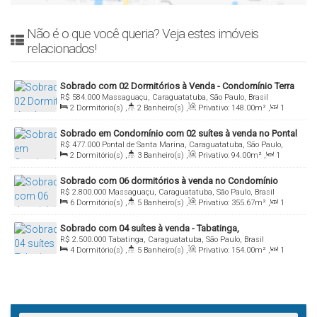
Não é o que você queria? Veja estes imóveis
relacionados!
Sobrado com 02 Dormitórios à Venda - Condomínio Terra
R$
584.000
Massaguaçu, Caraguatatuba, São Paulo, Brasil
Vista - Massaguaçu, Caraguatatuba/Sp
2
Dormitório(s)
,
2
Banheiro(s)
,
Privativo:
148
.00
m²
,
1
Sala(s)
,
2
Suíte(s)
,
Total:
148
.00
m²
,
1
Vaga(s)
,
Útil:
Sobrado em Condomínio com 02 suítes à venda no Pontal
148
.00
m²
,
Terreno:
1000
.00
m²
R$
477.000
Pontal de Santa Marina, Caraguatatuba, São Paulo,
Santa Marina, Caragutatuba / SP
2
Dormitório(s)
,
3
Banheiro(s)
,
Privativo:
94
.00
m²
,
1
Brasil
Sala(s)
,
2
Suíte(s)
,
Total:
107
.00
m²
,
1
Vaga(s)
,
3000m
Sobrado com 06 dormitórios à venda no Condomínio
Distância do Mar
,
Útil:
94
.00
m²
R$
2.800.000
Massaguaçu, Caraguatatuba, São Paulo, Brasil
Costa Nova, Bairro Massaguaçu - Caraguatatuba / SP
6
Dormitório(s)
,
5
Banheiro(s)
,
Privativo:
355
.67
m²
,
1
Sala(s)
,
5
Suíte(s)
,
Total:
404
.00
m²
,
4
Vaga(s)
,
700m
Sobrado com 04 suítes à venda - Tabatinga,
Distância do Mar
,
Útil:
355
.67
m²
,
Terreno:
404
.00
m²
R$
2.500.000
Tabatinga, Caraguatatuba, São Paulo, Brasil
Caraguatatuba/SP
4
Dormitório(s)
,
5
Banheiro(s)
,
Privativo:
154
.00
m²
,
1
Sala(s)
,
4
Suíte(s)
,
Total:
154
.00
m²
,
2
Vaga(s)
,
40m
Distância do Mar
,
Útil:
154
.00
m²
,
Terreno:
3150
.00
m²
,
Comprimento:
60
.00
m
,
Frente:
50
.00
m