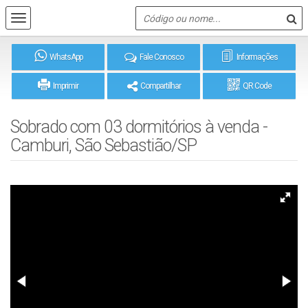
WhatsApp
Fale Conosco
Informações
Imprimir
Compartilhar
QR Code
Sobrado com 03 dormitórios à venda -
Camburi, São Sebastião/SP