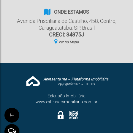
ONDE ESTAMOS
Avenida Prisciliana de Castilho
,
458
,
Centro
,
Caraguatatuba
,
SP
,
Brasil
CRECI: 34875J
Ver no Mapa
Apresenta.me ~ Plataforma Imobiliária
Copyright © 2026 ~ 0.0000s
Extensão Imobiliária
www.extensaoimobiliaria.com.br