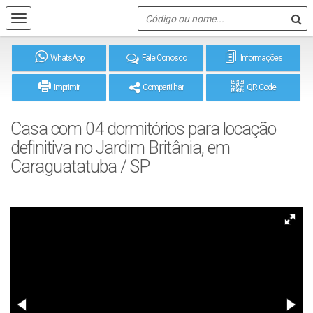
WhatsApp
Fale Conosco
Informações
Imprimir
Compartilhar
QR Code
Casa com 04 dormitórios para locação
definitiva no Jardim Britânia, em
Caraguatatuba / SP