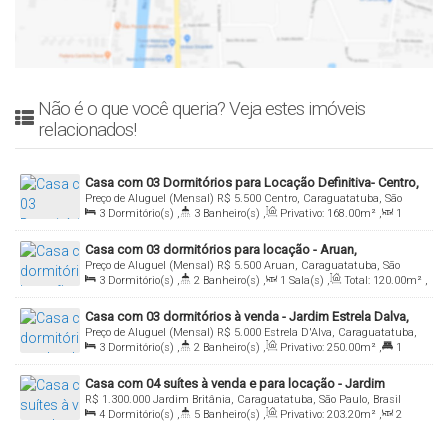
Não é o que você queria? Veja estes imóveis
relacionados!
Casa com 03 Dormitórios para Locação Definitiva- Centro,
Preço de Aluguel (Mensal)
R$
5.500
Centro, Caraguatatuba, São
Caraguatatuba - Sp
3
Dormitório(s)
,
3
Banheiro(s)
,
Privativo:
168
.00
m²
,
1
Paulo, Brasil
Sala(s)
,
2
Suíte(s)
,
Total:
448
.00
m²
,
3
Vaga(s)
,
600m
Casa com 03 dormitórios para locação - Aruan,
Distância do Mar
,
Útil:
168
.00
m²
,
Terreno:
448
.00
m²
Preço de Aluguel (Mensal)
R$
5.500
Aruan, Caraguatatuba, São
Caraguatatuba/SP
3
Dormitório(s)
,
2
Banheiro(s)
,
1
Sala(s)
,
Total:
120
.00
m²
,
Paulo, Brasil
5
Vaga(s)
,
800m
Distância do Mar
,
Útil:
120
.00
m²
,
Casa com 03 dormitórios à venda - Jardim Estrela Dalva,
Terreno:
300
.00
m²
,
Fundos:
30
.00
m
,
Frente:
10
.00
m
Preço de Aluguel (Mensal)
R$
5.000
Estrela D'Alva, Caraguatatuba,
Caraguatatuba/SP
3
Dormitório(s)
,
2
Banheiro(s)
,
Privativo:
250
.00
m²
,
1
São Paulo, Brasil
Suíte(s)
,
Total:
250
.00
m²
,
2
Vaga(s)
,
1m
Distância do Mar
,
Casa com 04 suítes à venda e para locação - Jardim
Útil:
177
.75
m²
,
Terreno:
250
.00
m²
R$
1.300.000
Jardim Britânia, Caraguatatuba, São Paulo, Brasil
Britânia, Caraguatatuba/SP
4
Dormitório(s)
,
5
Banheiro(s)
,
Privativo:
203
.20
m²
,
2
Sala(s)
,
4
Suíte(s)
,
Total:
203
.20
m²
,
3
Vaga(s)
,
Útil: