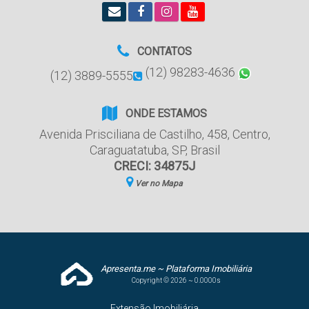
CONTATOS
(12) 98283-4636
(12) 3889-5555
ONDE ESTAMOS
Avenida Prisciliana de Castilho
,
458
,
Centro
,
Caraguatatuba
,
SP
,
Brasil
CRECI: 34875J
Ver no Mapa
Apresenta.me ~ Plataforma Imobiliária
Copyright © 2026 ~ 0.0000s
Extensão Imobiliária