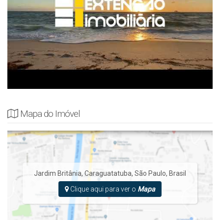
Mapa do Imóvel
Jardim Britânia
,
Caraguatatuba
,
São Paulo
,
Brasil
Clique aqui para ver o
Mapa