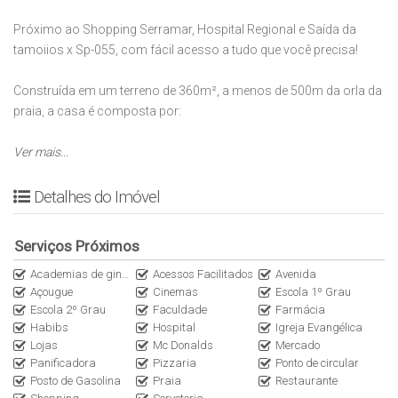
Próximo ao Shopping Serramar, Hospital Regional e Saída da
tamoiios x Sp-055, com fácil acesso a tudo que você precisa!
Construída em um terreno de 360m², a menos de 500m da orla da
praia, a casa é composta por:
Ver mais...
03 dormitórios sendo uma suíte;
Sala de estar;
Sala de jantar;
Detalhes do Imóvel
Cozinha;
Banheiro Scoial;
Serviços Próximos
Parte externa conta com :
Academias de ginástica
Área de serviço;
Acessos Facilitados
Avenida
Açougue
Cinemas
Escola 1º Grau
Piscina
Escola 2º Grau
Faculdade
Farmácia
Cozinha externa com churrasqueira
Habibs
Hospital
Igreja Evangélica
Banheiro externo
Lojas
Mc Donalds
Mercado
Quarto de manutenções
Panificadora
Pizzaria
Ponto de circular
Dormitório externo
Posto de Gasolina
Praia
Restaurante
Garagem para 02 veículos, uma coberta e uma descoberta