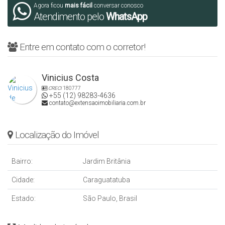
Agora ficou
mais fácil
conversar conosco
Atendimento pelo
WhatsApp
Entre em contato com o corretor!
Vinicius Costa
CRECI
180777
+55 (12) 98283-4636
contato@extensaoimobiliaria.com.br
Localização do Imóvel
Bairro:
Jardim Britânia
Cidade:
Caraguatatuba
Estado:
São Paulo, Brasil