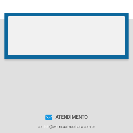
203
.20
m²
,
Terreno:
360
.00
m²
ATENDIMENTO
contato@extensaoimobiliaria.com.br