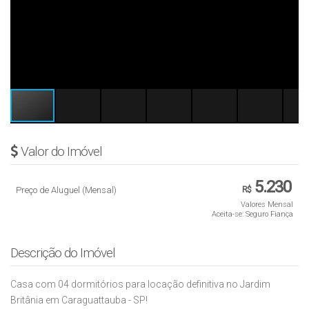
Valor do Imóvel
5.230
Preço de Aluguel (Mensal)
R$
Valores Mensal
Aceita-se: Seguro Fiança
Descrição do Imóvel
Casa com 04 dormitórios para locação definitiva no Jardim
Britânia em Caraguattauba - SP!