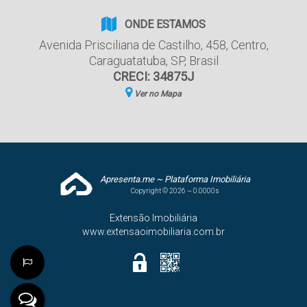
ONDE ESTAMOS
Avenida Prisciliana de Castilho
,
458
,
Centro
,
Caraguatatuba
,
SP
,
Brasil
CRECI: 34875J
Ver no Mapa
Apresenta.me ~ Plataforma Imobiliária
Copyright © 2026 ~ 0.0000s
Extensão Imobiliária
www.extensaoimobiliaria.com.br