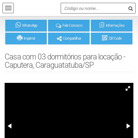
WhatsApp
Fale Conosco
Informações
Imprimir
Compartilhar
QR Code
Casa com 03 dormitórios para locação -
Caputera, Caraguatatuba/SP