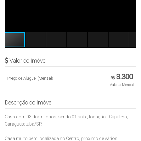
Valor do Imóvel
3.300
Preço de Aluguel (Mensal)
R$
Valores Mensal
Descrição do Imóvel
Casa com 03 dormitórios, sendo 01 suíte, locação - Caputera,
Caraguatatuba/SP.
Casa muito bem localizada no Centro, próximo de vários