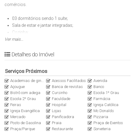
comércios.
03 dormitórios sendo 1 suíte;
Sala de estar e jantar integradas;
Cozinha;
Ver mais...
01 Banheiro;
Área de churrasqueira;
Portão Elétrico;
Detalhes do Imóvel
02 vagas de garagem.
Serviços Próximos
Garantia da Locação: Seguro Fiança
Academias de ginástica
Acessos Facilitados
Avenida
Açougue
Banca de revistas
Banco
Entre em contato para mais informações e agendamento de
Bistrô com adega
Cursinho
Escola 1º Grau
visitas.
Escola 2º Grau
Faculdade
Farmácia
Feiras
Hospital
Igreja Católica
A disponibilidade e os valores poderão sofrer alterações sem
Igreja Evangélica
Lojas
Mc Donalds
aviso prévio.
Mercado
Panificadora
Pizzaria
Posto de Gasolina
Praia
Praça de Eventos
Praça/Parque
Restaurante
Sorveteria
Nos reservamos ao direito de corrigir possíveis erros de