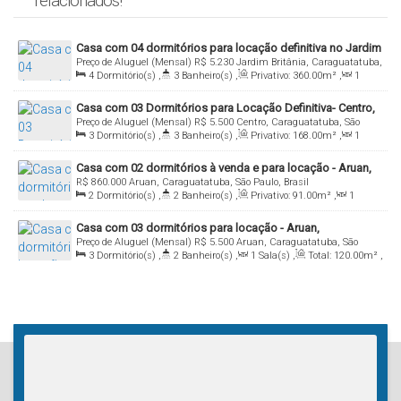
relacionados!
Casa com 04 dormitórios para locação definitiva no Jardim
Preço de Aluguel (Mensal)
R$
5.230
Jardim Britânia, Caraguatatuba,
Britânia, em Caraguatatuba / SP
4
Dormitório(s)
,
3
Banheiro(s)
,
Privativo:
360
.00
m²
,
1
São Paulo, Brasil
Sala(s)
,
1
Suíte(s)
,
Total:
360
.00
m²
,
2
Vaga(s)
,
Útil:
Casa com 03 Dormitórios para Locação Definitiva- Centro,
193
.00
m²
Preço de Aluguel (Mensal)
R$
5.500
Centro, Caraguatatuba, São
Caraguatatuba - Sp
3
Dormitório(s)
,
3
Banheiro(s)
,
Privativo:
168
.00
m²
,
1
Paulo, Brasil
Sala(s)
,
2
Suíte(s)
,
Total:
448
.00
m²
,
3
Vaga(s)
,
600m
Casa com 02 dormitórios à venda e para locação - Aruan,
Distância do Mar
,
Útil:
168
.00
m²
,
Terreno:
448
.00
m²
R$
860.000
Aruan, Caraguatatuba, São Paulo, Brasil
Caraguatatuba/Sp
2
Dormitório(s)
,
2
Banheiro(s)
,
Privativo:
91
.00
m²
,
1
Sala(s)
,
Total:
91
.00
m²
,
10
Vaga(s)
,
280m
Distância do Mar
,
Casa com 03 dormitórios para locação - Aruan,
Útil:
91
.00
m²
,
Terreno:
405
.00
m²
Preço de Aluguel (Mensal)
R$
5.500
Aruan, Caraguatatuba, São
Caraguatatuba/SP
3
Dormitório(s)
,
2
Banheiro(s)
,
1
Sala(s)
,
Total:
120
.00
m²
,
Paulo, Brasil
5
Vaga(s)
,
800m
Distância do Mar
,
Útil:
120
.00
m²
,
Terreno:
300
.00
m²
,
Fundos:
30
.00
m
,
Frente:
10
.00
m