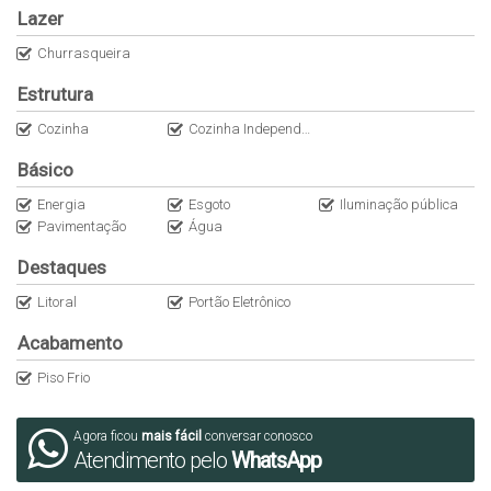
digitação.
Lazer
Churrasqueira
CRECI: 34875J
Estrutura
Cozinha
Cozinha Independente
Básico
Energia
Esgoto
Iluminação pública
Pavimentação
Água
Destaques
Litoral
Portão Eletrônico
Acabamento
Piso Frio
Agora ficou
mais fácil
conversar conosco
Atendimento pelo
WhatsApp