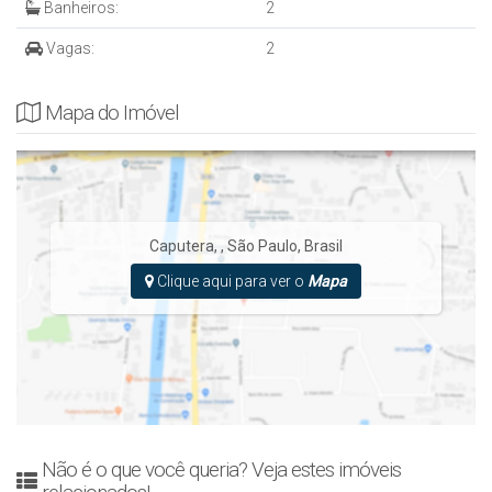
Banheiros:
2
Vagas:
2
Mapa do Imóvel
Caputera
,
,
São Paulo
,
Brasil
Clique aqui para ver o
Mapa
Não é o que você queria? Veja estes imóveis