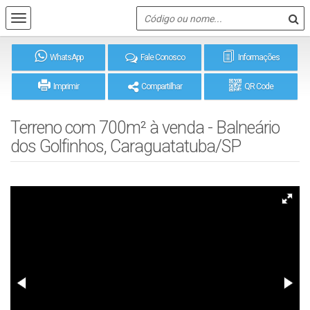
WhatsApp
Fale Conosco
Informações
Imprimir
Compartilhar
QR Code
Terreno com 700m² à venda - Balneário
dos Golfinhos, Caraguatatuba/SP