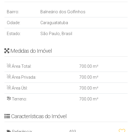
Bairro:
Balneário dos Golfinhos
Cidade:
Caraguatatuba
Estado:
São Paulo, Brasil
Medidas do Imóvel
Área Total:
700
.00
m²
Área Privada:
700
.00
m²
Área Útil:
700
.00
m²
Terreno:
700
.00
m²
Características do Imóvel
Referência:
493