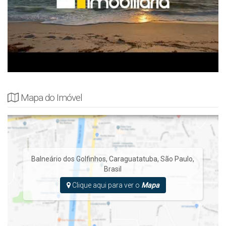
Mapa do Imóvel
Balneário dos Golfinhos
,
Caraguatatuba
,
São Paulo
,
Brasil
Clique aqui para ver o
Mapa