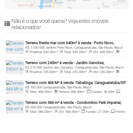
Não é o que você queria? Veja estes imóveis
relacionados!
Terreno frente mar com 640m² à venda - Porto Novo,
R$
1.200.000
Jardim Porto Novo, Caraguatatuba, São Paulo, Brasil
Caraguatatuba/SP
Privativo:
640
.00
m²
,
Total:
640
.00
m²
,
Útil:
640
.00
m²
,
Terreno:
640
.00
m²
,
Comprimento:
40
.00
m
Terreno com 245m² à venda - Jardim Gaivotas,
R$
270.000
Jardim das Gaivotas, Caraguatatuba, São Paulo, Brasil
Caraguatatuba/SP
Privativo:
245
.00
m²
,
Total:
245
.00
m²
,
Útil:
245
.00
m²
,
Terreno:
245
.00
m²
,
Comprimento:
35
.00
m
,
Fundos:
7
.00
m
,
Terreno com 466 M² à venda -Tabatinga, Caraguatatuba/SP
Frente:
7
.00
m
,
Lado Direito:
35
.00
m
,
Lado Esquerdo:
35
.00
m
R$
195.000
Caraguatatuba, São Paulo, Brasil
Total:
466
.00
m²
,
Terreno:
466
.00
m²
,
Fundos:
36
.00
m
,
Frente:
12
.00
m
Terreno com 566 m² à venda - Condomínio Park Imperial,
R$
500.000
Caraguatatuba, São Paulo, Brasil
Massaguaçu, Caraguatatuba/SP
Total:
566
.00
m²
,
Útil:
566
.00
m²
,
Fundos:
27
.00
m
,
Frente:
20
.00
m