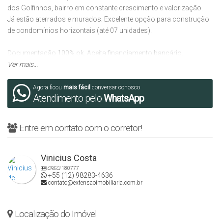
dos Golfinhos, bairro em constante crescimento e valorização.
Já estão aterrados e murados. Excelente opção para construção
de condomínios horizontais (até 07 unidades).
Documentação 100% ok. Aceita financiamento bancário.
Ver mais...
A Extensão Imobiliária também auxilia e desenvolve projetos
arquitetônicos exclusivos.
Agora ficou
mais fácil
conversar conosco
Atendimento pelo
WhatsApp
Entre em contato para mais informações e agendamento de
visitas.
Entre em contato com o corretor!
Vinicius Costa
CRECI: 34875J.
CRECI
180777
+55 (12) 98283-4636
contato@extensaoimobiliaria.com.br
Localização do Imóvel