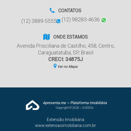
CONTATOS
(12) 98283-4636
(12) 3889-5555
ONDE ESTAMOS
Avenida Prisciliana de Castilho
,
458
,
Centro
,
Caraguatatuba
,
SP
,
Brasil
CRECI: 34875J
Ver no Mapa
Apresenta.me ~ Plataforma Imobiliária
Copyright © 2026 ~ 0.0000s
Extensão Imobiliária
www.extensaoimobiliaria.com.br