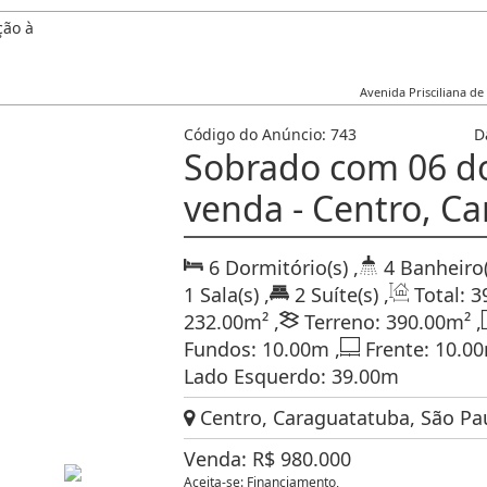
Avenida Prisciliana de
Código do Anúncio:
743
D
Sobrado com 06 do
venda - Centro, C
6
Dormitório(s)
,
4
Banheiro(
1
Sala(s)
,
2
Suíte(s)
,
Total:
3
232
.00
m²
,
Terreno:
390
.00
m²
,
Fundos:
10
.00
m
,
Frente:
10
.00
Lado Esquerdo:
39
.00
m
Centro, Caraguatatuba, São Pau
Venda:
R$
980.000
Aceita-se: Financiamento,