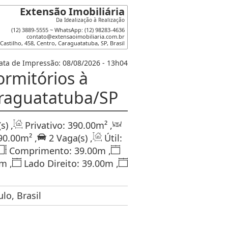
Extensão Imobiliária
Da Idealização à Realização
(12) 3889-5555 ~ WhatsApp: (12) 98283-4636
contato@extensaoimobiliaria.com.br
 Castilho
,
458
,
Centro
,
Caraguatatuba
,
SP
,
Brasil
ata de Impressão: 08/08/2026 - 13h04
rmitórios à
araguatatuba/SP
s)
,
Privativo:
390
.00
m²
,
90
.00
m²
,
2
Vaga(s)
,
Útil:
Comprimento:
39
.00
m
,
m
,
Lado Direito:
39
.00
m
,
lo, Brasil