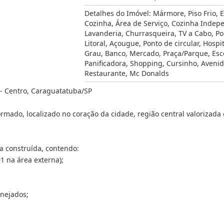
Detalhes do Imóvel:
Mármore
,
Piso Frio
,
E
Cozinha
,
Área de Serviço
,
Cozinha Indep
Lavanderia
,
Churrasqueira
,
TV a Cabo
,
Po
Litoral
,
Açougue
,
Ponto de circular
,
Hospit
Grau
,
Banco
,
Mercado
,
Praça/Parque
,
Esc
Panificadora
,
Shopping
,
Cursinho
,
Aveni
Restaurante
,
Mc Donalds
- Centro, Caraguatatuba/SP
mado, localizado no coração da cidade, região central valorizada
a construída, contendo:
01 na área externa);
nejados;