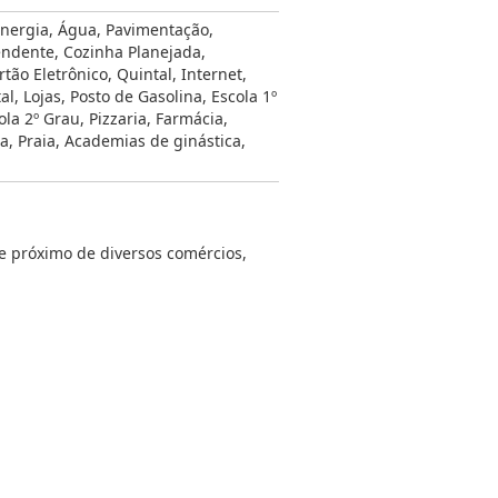
nergia
,
Água
,
Pavimentação
,
endente
,
Cozinha Planejada
,
rtão Eletrônico
,
Quintal
,
Internet
,
al
,
Lojas
,
Posto de Gasolina
,
Escola 1º
ola 2º Grau
,
Pizzaria
,
Farmácia
,
da
,
Praia
,
Academias de ginástica
,
 e próximo de diversos comércios,