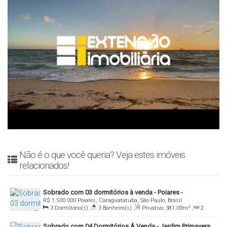
Não é o que você queria? Veja estes imóveis
relacionados!
Sobrado com 03 dormitórios à venda - Poiares -
R$
1.500.000
Poiares, Caraguatatuba, São Paulo, Brasil
Caraguatatuba/SP
3
Dormitório(s)
,
3
Banheiro(s)
,
Privativo:
381
.00
m²
,
2
Sala(s)
,
2
Suíte(s)
,
Total:
381
.00
m²
,
3
Vaga(s)
,
Útil:
Sobrado com 04 Dormitórios Á Venda - Jardim Primavera,
230
.00
m²
,
Terreno:
381
.00
m²