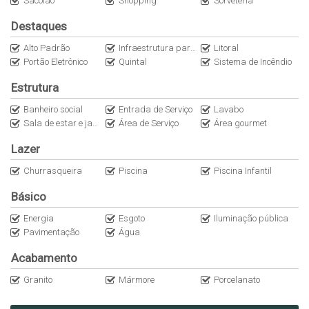
Sacolão
Shopping
Sorveteria
A disponibilidade e os valores poderão sofrer alterações sem
Destaques
aviso prévio.
Alto Padrão
Infraestrutura para ar-condicionado
Litoral
Portão Eletrônico
Quintal
Sistema de Incêndio
Nos reservamos ao direito de corrigir possíveis erros de
digitação.
Estrutura
Banheiro social
Entrada de Serviço
Lavabo
Entre em contato para mais informações e agendamento de
Sala de estar e jantar conjugadas
Área de Serviço
Área gourmet
visitas.
Lazer
CRECI: 34875J
Churrasqueira
Piscina
Piscina Infantil
Básico
Energia
Esgoto
Iluminação pública
Pavimentação
Água
Acabamento
Granito
Mármore
Porcelanato