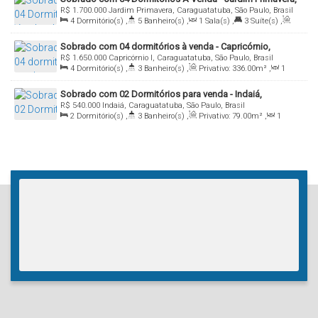
R$
1.700.000
Jardim Primavera, Caraguatatuba, São Paulo, Brasil
Caraguatatuba/Sp
4
Dormitório(s)
,
5
Banheiro(s)
,
1
Sala(s)
,
3
Suíte(s)
,
Total:
360
.00
m²
,
3
Vaga(s)
,
Útil:
250
.00
m²
Sobrado com 04 dormitórios à venda - Capricórnio,
R$
1.650.000
Capricórnio I, Caraguatatuba, São Paulo, Brasil
Caraguatatuba/SP
4
Dormitório(s)
,
3
Banheiro(s)
,
Privativo:
336
.00
m²
,
1
Sala(s)
,
2
Suíte(s)
,
Total:
336
.00
m²
,
2
Vaga(s)
,
50m
Sobrado com 02 Dormitórios para venda - Indaiá,
Distância do Mar
,
Útil:
172
.00
m²
,
Terreno:
250
.00
m²
,
R$
540.000
Indaiá, Caraguatatuba, São Paulo, Brasil
Caraguatatuba/SP
Fundos:
10
.00
m
,
Frente:
10
.00
m
,
Lado Direito:
25
.00
m
,
Lado
2
Dormitório(s)
,
3
Banheiro(s)
,
Privativo:
79
.00
m²
,
1
Esquerdo:
25
.00
m
Sala(s)
,
2
Suíte(s)
,
Total:
168
.88
m²
,
1
Vaga(s)
,
Útil:
89
.88
m²