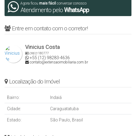
Agora ficou
mais fácil
conversar conosco
Atendimento pelo
WhatsApp
Entre em contato com o corretor!
Vinicius Costa
CRECI
180777
+55 (12) 98283-4636
contato@extensaoimobiliaria.com.br
Localização do Imóvel
Bairro:
Indaiá
Cidade:
Caraguatatuba
Estado:
São Paulo, Brasil