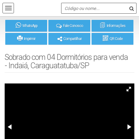
WhatsApp
Fale Conosco
Informações
Imprimir
Compartilhar
QR Code
Sobrado com 04 Dormitórios para venda
- Indaiá, Caraguatatuba/SP