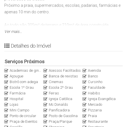
Próximo a praia, supermercados, escolas, padarias, farmácias e
apenas 10 min do centro.
Ao todo são 305m² de terreno e 210m² de área construída,
contendo:
Ver mais...
04 dormitórios, sendo 03 suítes;
Detalhes do Imóvel
04 banheiros;
Lavabo;
Serviços Próximos
Sala de estar e jantar integradas;
Academias de ginástica
Cozinha americana;
Acessos Facilitados
Avenida
Açougue
Banca de revistas
Banco
Área gourmet ampla com churrasqueira;
Bistrô com adega
Cinemas
Cursinho
Piscina adulto e infantil;
Escola 1º Grau
Escola 2º Grau
Faculdade
Estrutura pronta para instalação de sauna;
Farmácia
Feiras
Habibs
Área de Serviço;
Hospital
Igreja Católica
Igreja Evangélica
04 vagas de garagem;
Lojas
Mc Donalds
Mercado
Portão automatizado;
Mini Campo
Panificadora
Pizzaria
Ponto de circular
Posto de Gasolina
Praia
Praça de Eventos
Praça/Parque
Restaurante
Documentação ok. Aceita financiamento bancário.