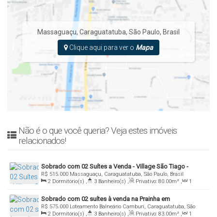
Massaguaçu
,
Caraguatatuba
,
São Paulo
,
Brasil
Clique aqui para ver o
Mapa
Não é o que você queria? Veja estes imóveis
relacionados!
Sobrado com 02 Suítes a Venda - Village São Tiago -
R$
515.000
Massaguaçu, Caraguatatuba, São Paulo, Brasil
Massaguaçu - Caraguatatuba/Sp
2
Dormitório(s)
,
3
Banheiro(s)
,
Privativo:
80
.00
m²
,
1
Sala(s)
,
2
Suíte(s)
,
Total:
80
.00
m²
,
2
Vaga(s)
,
450m
Sobrado com 02 suítes à venda na Prainha em
Distância do Mar
,
Útil:
80
.00
m²
,
Terreno:
1200
.00
m²
R$
575.000
Loteamento Balneário Camburi, Caraguatatuba, São
Caraguatatuba / SP
2
Dormitório(s)
,
3
Banheiro(s)
,
Privativo:
83
.00
m²
,
1
Paulo, Brasil