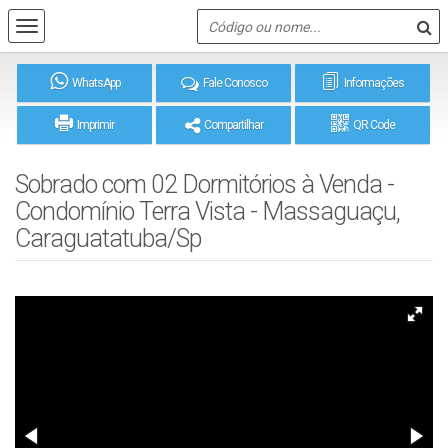
WhatsApp
Fale Conosco
Informações
Imprimir
Compartilhar
QR Code
Sobrado com 02 Dormitórios à Venda -
Condomínio Terra Vista - Massaguaçu,
Caraguatatuba/Sp