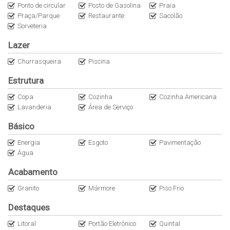
Previsão de entrega: fevereiro de 2023.
Ponto de circular
Posto de Gasolina
Praia
Praça/Parque
Restaurante
Sacolão
Sorveteria
Aproveite as condições facilitadas de parcelamento da entrada
durante o período de obra!
Lazer
Churrasqueira
Piscina
Observação: Fotos ilustrativas, as unidades não serão entregues
com piscina e jacuzzi.
Estrutura
Projeto arquitetônico: Thales Mendez
Copa
Cozinha
Cozinha Americana
Lavanderia
Área de Serviço
Entre em contato para mais informações e agendamento de
visitas.
Básico
Energia
Esgoto
Pavimentação
Os valores poderão sofrer alterações sem aviso prévio.
Água
CRECI: 34875J.
Acabamento
Granito
Mármore
Piso Frio
Destaques
Litoral
Portão Eletrônico
Quintal