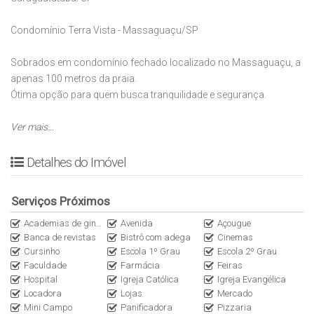
Condomínio Terra Vista - Massaguaçu/SP
Sobrados em condomínio fechado localizado no Massaguaçu, a
apenas 100 metros da praia.
Ótima opção para quem busca tranquilidade e segurança.
Serão 08 sobrados com unidades de 148m² a 180m², todos com
Ver mais...
vista para o mar, contendo:
02 suítes, sendo 01 com closet e varanda;
Detalhes do Imóvel
Sala de estar e jantar integradas;
Cozinha;
Serviços Próximos
Lavabo;
Academias de ginástica
Área de serviço;
Avenida
Açougue
Banca de revistas
Bistrô com adega
Cinemas
Varanda gourmet com churrasqueira;
Cursinho
Escola 1º Grau
Escola 2º Grau
Solarium com vista para o mar;
Faculdade
Farmácia
Feiras
Espaço para área gourmet e jacuzzi (2º Pavimento).
Hospital
Igreja Católica
Igreja Evangélica
Quintal privativo (as unidades de ponta possuem espaço para
Locadora
Lojas
Mercado
instalação de piscina)
Mini Campo
Panificadora
Pizzaria