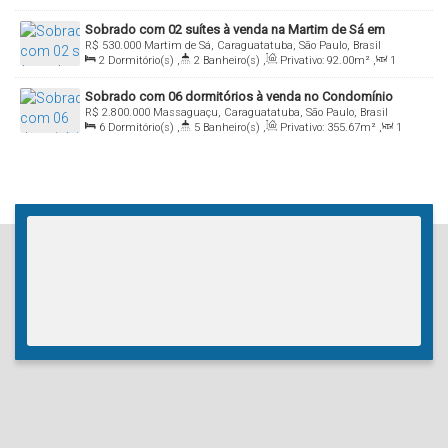
Sala(s)
,
2
Suíte(s)
,
Total:
83
.00
m²
,
1
Vaga(s)
,
50m
Sobrado com 02 suítes à venda na Martim de Sá em
Distância do Mar
,
Útil:
83
.00
m²
R$
530.000
Martim de Sá, Caraguatatuba, São Paulo, Brasil
Caraguatatuba - SP
2
Dormitório(s)
,
2
Banheiro(s)
,
Privativo:
92
.00
m²
,
1
Sala(s)
,
1
Suíte(s)
,
Total:
169
.00
m²
,
1
Vaga(s)
,
1000m
Sobrado com 06 dormitórios à venda no Condomínio
Distância do Mar
,
Útil:
92
.00
m²
R$
2.800.000
Massaguaçu, Caraguatatuba, São Paulo, Brasil
Costa Nova, Bairro Massaguaçu - Caraguatatuba / SP
6
Dormitório(s)
,
5
Banheiro(s)
,
Privativo:
355
.67
m²
,
1
Sala(s)
,
5
Suíte(s)
,
Total:
404
.00
m²
,
4
Vaga(s)
,
700m
Distância do Mar
,
Útil:
355
.67
m²
,
Terreno:
404
.00
m²