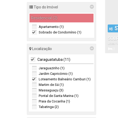
Tipo do Imóvel
Residencial (2)
Apartamento (1)
5
R$
Sobrado de Condomínio (1)
SOBR
Loteam
VEND
São Pa
Localização
2
CARA
Dormitór
Caraguatatuba (11)
Jaraguazinho (1)
83
.
Jardim Capricórnio (1)
Total:
Loteamento Balneário Camburi (1)
Martim de Sá (1)
Massaguaçu (3)
Pontal de Santa Marina (1)
Praia da Cocanha (1)
Tabatinga (2)
São Sebastião (1)