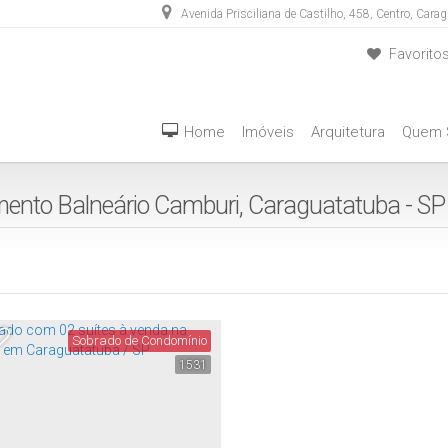
Avenida Prisciliana de Castilho
,
458
,
Centro
,
Carag
Favorito
(12) 3889-5555
(12) 98283-4636
Home
Imóveis
Arquitetura
Quem
ento Balneário Camburi, Caraguatatuba - SP
Sobrado de Condomínio
1531