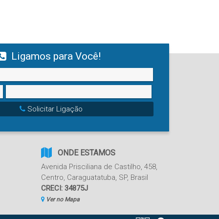
Ligamos para Você!
Solicitar Ligação
ONDE ESTAMOS
Avenida Prisciliana de Castilho
,
458
,
Centro
,
Caraguatatuba
,
SP
,
Brasil
CRECI: 34875J
Ver no Mapa