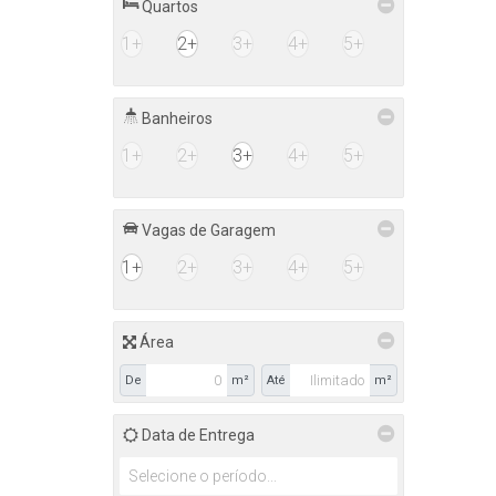
Quartos
1+
2+
3+
4+
5+
Banheiros
1+
2+
3+
4+
5+
Vagas de Garagem
1+
2+
3+
4+
5+
Área
De
m²
Até
m²
Data de Entrega