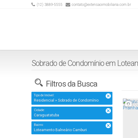
(12) 3889-5555
contato@extensaoimobiliaria.com.br
Sobrado de Condomínio em Loteam
Filtros da Busca
Tipo de Imóvel:
Residencial » Sobrado de Condomínio
Cidade:
Caraguatatuba
Bairro:
Loteamento Balneário Camburi