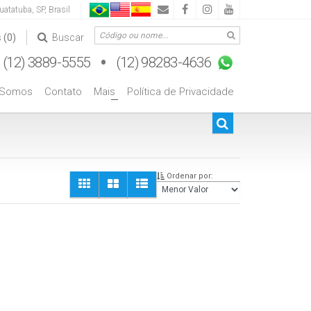
uatatuba
,
SP
,
Brasil
s
(0)
Buscar
 Somos
Contato
Mais
Política de Privacidade
+
Ordenar por: