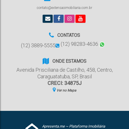
contato@extensaoimobiliaria.com.br
CONTATOS
(12) 98283-4636
(12) 3889-5555
ONDE ESTAMOS
Avenida Prisciliana de Castilho
,
458
,
Centro
,
Caraguatatuba
,
SP
,
Brasil
CRECI: 34875J
Ver no Mapa
Apresenta.me ~ Plataforma Imobiliária