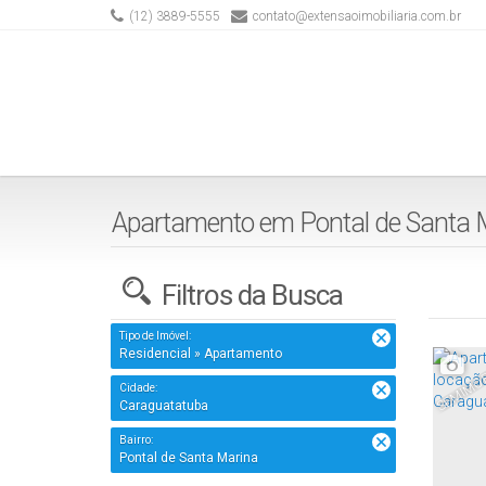
(12) 3889-5555
contato@extensaoimobiliaria.com.br
Apartamento em Pontal de Santa M
Filtros da Busca
Tipo de Imóvel:
Residencial » Apartamento
SEMIMOB
Cidade:
Caraguatatuba
Bairro:
Pontal de Santa Marina