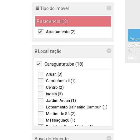
Tipo do Imóvel
Residencial (2)
Apartamento (2)
Preço
APA
Localização
Pontal 
DORM
Paulo
,
2
OU V
Caraguatatuba (18)
Dormitór
MARI
Aruan (3)
Capricórnio II (1)
60
.
Centro (2)
Total:
Indaiá (3)
Jardim Aruan (1)
Loteamento Balneário Camburi (1)
Martim de Sá (2)
Massaguaçu (1)
Pontal de Santa Marina (2)
Praia das Palmeiras (1)
Busca Inteligente
Sumaré (1)