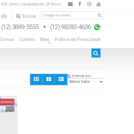
458
,
Centro
,
Caraguatatuba
,
SP
,
Brasil
s
(0)
Buscar
 Somos
Contato
Mais
Política de Privacidade
+
Ordenar por:
tamento
766