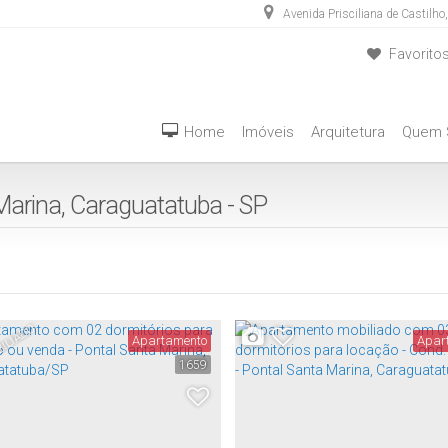
Avenida Prisciliana de Castilho
,
Favorito
(12) 3889-5555
(12) 98283-4636
Home
Imóveis
Arquitetura
Quem
arina, Caraguatatuba - SP
ILIADO
Apartamento
Apar
1659