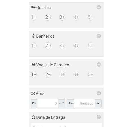
Quartos
1+
2+
3+
4+
5+
Banheiros
1+
2+
3+
4+
5+
Vagas de Garagem
1+
2+
3+
4+
5+
Área
De
m²
Até
m²
Data de Entrega