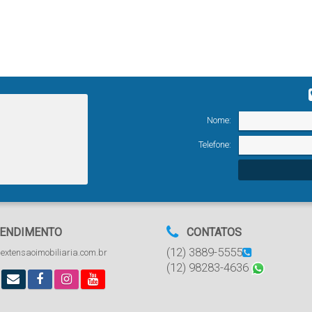
Nome:
Telefone:
ENDIMENTO
CONTATOS
(12) 3889-5555
extensaoimobiliaria.com.br
(12) 98283-4636