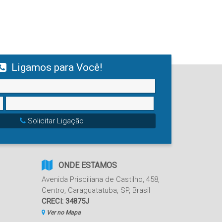
Ligamos para Você!
Solicitar Ligação
ONDE ESTAMOS
Avenida Prisciliana de Castilho
,
458
,
Centro
,
Caraguatatuba
,
SP
,
Brasil
CRECI: 34875J
Ver no Mapa