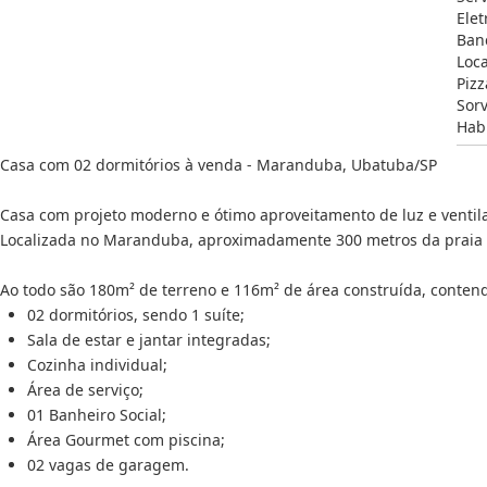
Elet
Ban
Loc
Pizz
Sorv
Hab
Casa com 02 dormitórios à venda - Maranduba, Ubatuba/SP
Casa com projeto moderno e ótimo aproveitamento de luz e ventila
Localizada no Maranduba, aproximadamente 300 metros da praia
Ao todo são 180m² de terreno e 116m² de área construída, conten
02 dormitórios, sendo 1 suíte;
Sala de estar e jantar integradas;
Cozinha individual;
Área de serviço;
01 Banheiro Social;
Área Gourmet com piscina;
02 vagas de garagem.