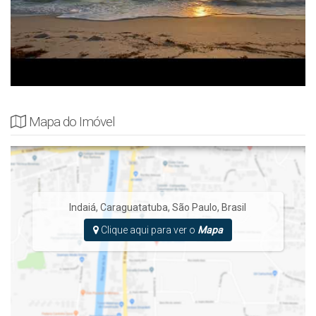
Mapa do Imóvel
Indaiá
,
Caraguatatuba
,
São Paulo
,
Brasil
Clique aqui para ver o
Mapa