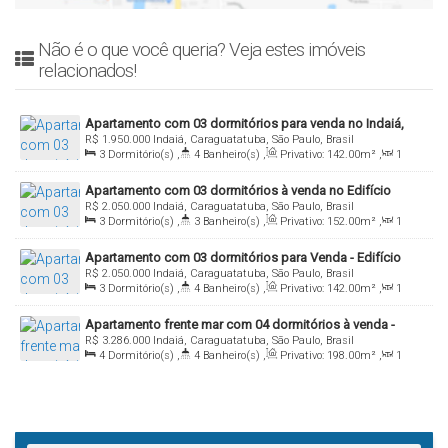
Não é o que você queria? Veja estes imóveis
relacionados!
Apartamento com 03 dormitórios para venda no Indaiá,
R$
1.950.000
Indaiá, Caraguatatuba, São Paulo, Brasil
Caraguatatuba/SP
3
Dormitório(s)
,
4
Banheiro(s)
,
Privativo:
142
.00
m²
,
1
Sala(s)
,
1
Suíte(s)
,
Total:
142
.00
m²
,
2
Vaga(s)
,
Útil:
Apartamento com 03 dormitórios à venda no Edifício
142
.00
m²
,
Terreno:
1500
.00
m²
R$
2.050.000
Indaiá, Caraguatatuba, São Paulo, Brasil
Eurus, Indaiá, Caraguatatuba/SP
3
Dormitório(s)
,
3
Banheiro(s)
,
Privativo:
152
.00
m²
,
1
Sala(s)
,
1
Suíte(s)
,
Total:
152
.00
m²
,
2
Vaga(s)
,
Útil:
Apartamento com 03 dormitórios para Venda - Edifício
152
.00
m²
,
Terreno:
1500
.00
m²
R$
2.050.000
Indaiá, Caraguatatuba, São Paulo, Brasil
Varandas do Indaiá, Caraguatatuba/SP
3
Dormitório(s)
,
4
Banheiro(s)
,
Privativo:
142
.00
m²
,
1
Sala(s)
,
1
Suíte(s)
,
Total:
142
.00
~ 1420
.00
m²
,
2
Vaga(s)
,
Apartamento frente mar com 04 dormitórios à venda -
Útil:
142
.00
m²
,
Terreno:
142
.00
m²
R$
3.286.000
Indaiá, Caraguatatuba, São Paulo, Brasil
Residencial Acrópole, Indaiá, Caraguatatuba/SP
4
Dormitório(s)
,
4
Banheiro(s)
,
Privativo:
198
.00
m²
,
1
Sala(s)
,
2
Suíte(s)
,
Total:
198
.00
m²
,
2
Vaga(s)
,
Útil:
198
.00
m²
,
Terreno:
198
.00
m²