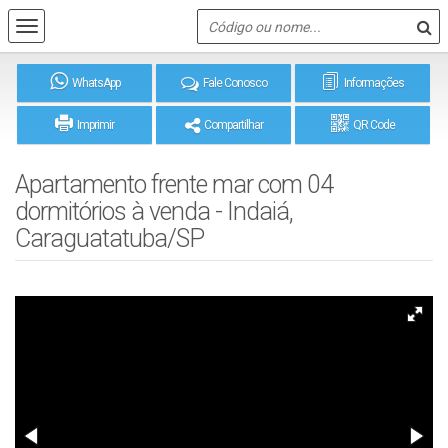
WhatsApp
Fale Conosco
Informações
Imprimir
Compartilhar
QR Code
Apartamento frente mar com 04
dormitórios à venda - Indaiá,
Caraguatatuba/SP