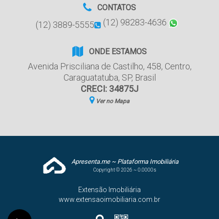
CONTATOS
(12) 98283-4636
(12) 3889-5555
ONDE ESTAMOS
Avenida Prisciliana de Castilho
,
458
,
Centro
,
Caraguatatuba
,
SP
,
Brasil
CRECI: 34875J
Ver no Mapa
Apresenta.me ~ Plataforma Imobiliária
Copyright © 2026 ~ 0.0000s
Extensão Imobiliária
www.extensaoimobiliaria.com.br