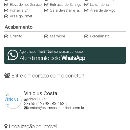
Elevador de Serviço
Entrada de Serviço
Lavanderia
Portaria 24h
Sala de estar e jantar conjugadas
Área de Serviço
Documentação 100 ok. Aceita financiamento bancário.
Área gourmet
A disponibilidade e os valores poderão sofrer alterações sem
Acabamento
aviso prévio;
Granito
Mármore
Porcelanato
Nos reservamos ao direito de corrigir possíveis erros de
digitação.
Agora ficou
mais fácil
conversar conosco
Atendimento pelo
WhatsApp
Entre em contato para mais informações e agendamento de
visitas presenciais ou virtuais.
Entre em contato com o corretor!
CRECI: 34875J
Vinicius Costa
CRECI
180777
+55 (12) 98283-4636
contato@extensaoimobiliaria.com.br
Localização do Imóvel