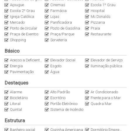
ondas, forno e cooktop.
Açougue
Cinemas
Escola 1º Grau
Escola 2º Grau
Farmácia
Hospital
O empreendimento é completíssimo e possui diversas áreas de
Igreja Católica
Lojas
Mc Donalds
lazer equipadas, mobiliadas e decoradas, dentre elas:
Mercado
Panificadora
Pizzaria
Ponto de circular
Posto de Gasolina
Praia
Complexo aquático com piscina adulto, infantil, deck molhado e
Praça de Eventos
Praça/Parque
Restaurante
prainha; Piscinas cobertas e aquecidas (01 em cada torre);
Shopping
Sorveteria
Saunas (úmida e seca) e vestiários; Salões de festas (01 em cada
torre); Living, lounges e áreas de interação; Salas de TV (01 em
Básico
cada torre); Coffee Space; Espaço gourmet; Academia completa;
Acesso a Deficientes
Elevador Social
Elevador de Serviço
Cinema com sala de pipoca; Oficina; Coworking space; Salão de
Energia
Esgoto
Iluminação pública
jogos; Espaço Teen; Brinquedoteca; Playground; Beauty center;
Pavimentação
Água
Churrasqueiras; Quadra poliesportiva e quadra de tênis; Pista de
Destaques
caminhada; Bicicletário; Área para guardar pranchas de surf e
Stand Up; Padaria e serviço de praia.
Alarme
Alto Padrão
Ar Condicionado
Bicicletário
Escritório
Frente para o Mar
Além disso, conta ainda com guarita, acesso com clausura,
Litoral
Portão Eletrônico
Quadra Mar
portaria física, monitoramento e segurança 24h.
Quintal
Sistema de Incêndio
Estrutura
Opção ideal para quem busca um apartamento sofisticado,
seguro, repleto de comodidades e pronto pra morar.
Banheiro social
Cozinha Americana
Dormitório Empregada