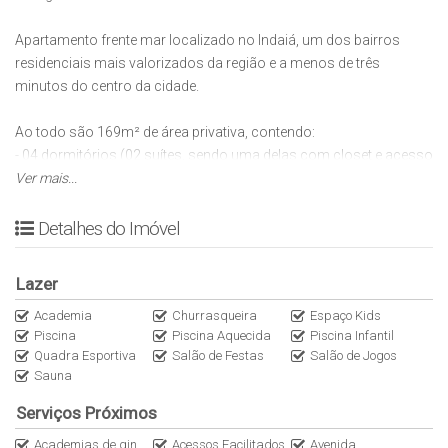
Apartamento frente mar localizado no Indaiá, um dos bairros
residenciais mais valorizados da região e a menos de três
minutos do centro da cidade.
Ao todo são 169m² de área privativa, contendo:
- 04 dormitórios (02 suítes, sendo uma delas com closet e acesso
à varanda);
Ver mais...
- Sala de estar e jantar integradas;
- Lavabo;
Detalhes do Imóvel
- Cozinha americana;
- Ampla varanda gourmet com churrasqueira a carvão;
Lazer
- Área de serviço;
- Banheiro de empregado;
Academia
Churrasqueira
Espaço Kids
Piscina
Piscina Aquecida
Piscina Infantil
- Hobby-box (armário náutico no térreo);
Quadra Esportiva
Salão de Festas
Salão de Jogos
- 02 vagas de garagem cobertas.
Sauna
Observação: o apartamento já possui ar-condicionado de teto
Serviços Próximos
nos dormitórios e sala, moveis planejados nos ambientes, micro-
Academias de ginástica
Acessos Facilitados
Avenida