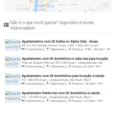
Não é o que você queria? Veja estes imóveis
relacionados!
Apartamentos com 02 Suítes no Alpha Club - Aruan,
R$
513.792
Avenida General Osório, 1050, 11665-350, Aruan,
Caraguatatuba/Sp
2
Dormitório(s)
,
3
Banheiro(s)
,
Privativo:
75
.89
~ 84
.54
m²
,
Caraguatatuba, São Paulo, Brasil
1
Sala(s)
,
2
Suíte(s)
,
Total:
75
.89
~ 84
.54
m²
,
1 ~ 2
Vaga(s)
,
Apartamento com 03 dormitórios e vista mar para locação
120m
Distância do Mar
,
Útil:
75
.89
~ 84
.54
m²
,
Terreno:
Preço de Aluguel (Mensal)
R$
4.300
Aruan, Caraguatatuba, São
e venda - Condomínio Atlântico Imperial, Aruan,
2550
.00
m²
3
Dormitório(s)
,
2
Banheiro(s)
,
Privativo:
92
.00
m²
,
1
Paulo, Brasil
Caraguatatuba/SP
Sala(s)
,
1
Suíte(s)
,
Total:
92
.00
m²
,
1
Vaga(s)
,
Útil:
Apartamento com 03 dormitórios para locação e venda -
92
.00
m²
,
Terreno:
1500
.00
m²
R$
1.380.000
Aruan, Caraguatatuba, São Paulo, Brasil
Edifício Fontainebleau, Indaiá, Caraguatatuba/SP
3
Dormitório(s)
,
3
Banheiro(s)
,
Privativo:
136
.00
m²
,
1
Sala(s)
,
2
Suíte(s)
,
Total:
136
.00
m²
,
2
Vaga(s)
,
100m
Apartamento frente mar com 03 dormitórios à venda -
Distância do Mar
,
Útil:
136
.00
m²
,
Terreno:
1500
.00
m²
R$
1.750.000
Aruan, Caraguatatuba, São Paulo, Brasil
Aruan, Caraguatatuba/SP
3
Dormitório(s)
,
3
Banheiro(s)
,
Privativo:
123
.00
m²
,
2
Sala(s)
,
1
Suíte(s)
,
Total:
123
.00
m²
,
2
Vaga(s)
,
Útil:
123
.00
m²
,
Terreno:
2800
.00
m²