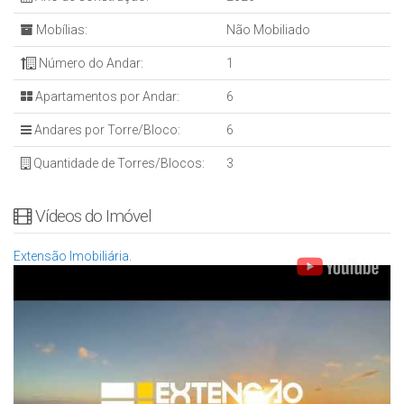
Nos reservamos ao direito de corrigir possíveis erros de
digitação.
Mobílias:
Não Mobiliado
Número do Andar:
1
Entre em contato para mais informações e agendamento de
visita!
Apartamentos por Andar:
6
Andares por Torre/Bloco:
6
CRECI: 34875J.
Quantidade de Torres/Blocos:
3
Vídeos do Imóvel
Extensão Imobiliária.