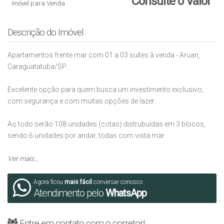
Consulte o Valor
Imóvel para Venda
Descrição do Imóvel
Apartamentos frente mar com 01 a 03 suítes à venda - Aruan,
Caraguatatuba/SP.
Excelente opção para quem busca um investimento exclusivo,
com segurança e com muitas opções de lazer.
Ao todo serão 108 unidades (cotas) distrubuídas em 3 blocos,
sendo 6 unidades por andar, todas com vista mar.
Unidades tipo
Ver mais...
:
Unidade tipo de 53m² (final 3 e 4)
, composta por:
Agora ficou
mais fácil
conversar conosco
Atendimento pelo
WhatsApp
- 01 suíte;
- 01 lavabo;
Entre em contato com o corretor!