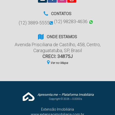
CONTATOS
(12) 98283-4636
(12) 3889-5555
ONDE ESTAMOS
Avenida Prisciliana de Castilho
,
458
,
Centro
,
Caraguatatuba
,
SP
,
Brasil
CRECI: 34875J
Ver no Mapa
Apresenta.me ~ Plataforma Imobiliária
Copyright © 2026 ~ 0.0000s
Extensão Imobiliária
www.extensaoimobiliaria.com.br