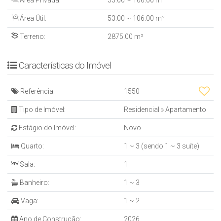
Área Privada:
53
.00
~ 106
.00
m²
- Sala de estar e TV;
Área Útil:
53
.00
~ 106
.00
m²
- Cozinha integrada com sala de jantar;
- Varanda gourmet;
Terreno:
2875
.00
m²
- Área de serviço;
- 02 vagas de garagem.
Características do Imóvel
O empreendimento ainda contará com
:
Referência:
1550
- Piscina climatizada;
Tipo de Imóvel:
Residencial
»
Apartamento
- Bar molhado;
- Sauna;
Estágio do Imóvel:
Novo
- Academia;
- Espaço gourmet;
Quarto:
1 ~ 3 (sendo 1 ~ 3 suíte)
- Pet place;
Sala:
1
- Playground.
Banheiro:
1 ~ 3
Previsão de início das obras: setembro de 2026.
Vaga:
1 ~ 2
Previsão de conclusão das obras: setembro de 2030.
Ano de Construção:
2026