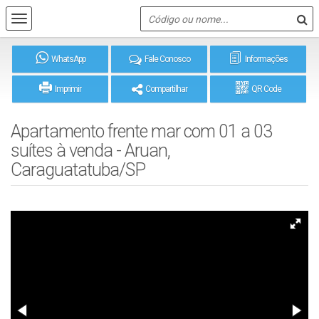
WhatsApp
Fale Conosco
Informações
Imprimir
Compartilhar
QR Code
Apartamento frente mar com 01 a 03
suítes à venda - Aruan,
Caraguatatuba/SP