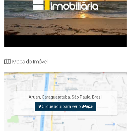
Mapa do Imóvel
Aruan
,
Caraguatatuba
,
São Paulo
,
Brasil
Clique aqui para ver o
Mapa