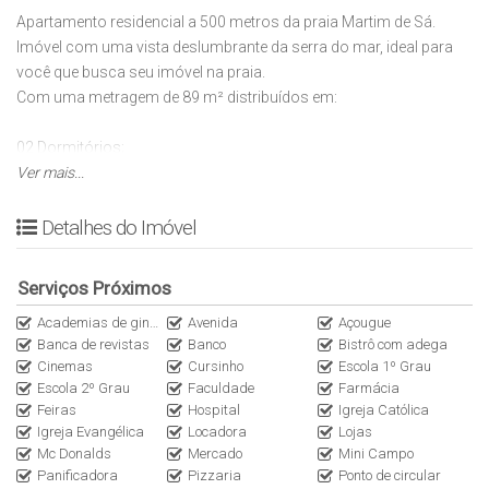
Apartamento residencial a 500 metros da praia Martim de Sá.
Imóvel com uma vista deslumbrante da serra do mar, ideal para
você que busca seu imóvel na praia.
Com uma metragem de 89 m² distribuídos em:
02 Dormitórios;
02 Banheiros;
Ver mais...
Sala de estar;
Sala de jantar;
Detalhes do Imóvel
Cozinha individual;
Área de serviço;
Serviços Próximos
Sacada com vista para serra do mar;
Elevedar;
Academias de ginástica
Avenida
Açougue
Banca de revistas
Banco
Bistrô com adega
Biciclerário;
Cinemas
Cursinho
Escola 1º Grau
01 Vaga de garagem coberta;
Escola 2º Grau
Faculdade
Farmácia
Feiras
Hospital
Igreja Católica
Condomínio ainda oferece;
Igreja Evangélica
Locadora
Lojas
Churrasqueira;
Mc Donalds
Mercado
Mini Campo
Salão de jogos;
Panificadora
Pizzaria
Ponto de circular