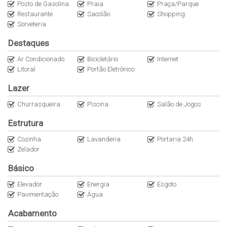
Posto de Gasolina
Praia
Praça/Parque
Hobby box;
Restaurante
Sacolão
Shopping
Sorveteria
Documentação 100% ok. Aceita financiamento bancário.
Destaques
Entre em contato para mais informações e agendamento de
Ar Condicionado
Bicicletário
Internet
visita!
Litoral
Portão Eletrônico
O imóvel pode sofrer alterações de disponibilidade e valores sem
Lazer
aviso prévio.
Churrasqueira
Piscina
Salão de Jogos
Nos reservamos ao direito de corrigir possíveis erros de
Estrutura
digitação.
Cozinha
Lavanderia
Portaria 24h
Zelador
CRECI: 34875J
Básico
Elevador
Energia
Esgoto
Pavimentação
Água
Acabamento