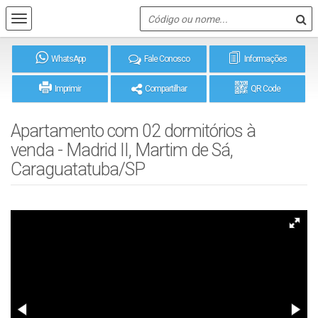
WhatsApp
Fale Conosco
Informações
Imprimir
Compartilhar
QR Code
Apartamento com 02 dormitórios à
venda - Madrid II, Martim de Sá,
Caraguatatuba/SP