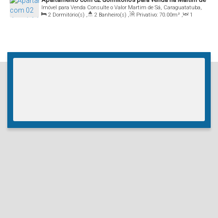
Imóvel para Venda
Consulte o Valor
Martim de Sá, Caraguatatuba,
Sá - Caraguatatuba/SP
2
Dormitório(s)
,
2
Banheiro(s)
,
Privativo:
70
.00
m²
,
1
São Paulo, Brasil
Sala(s)
,
1
Suíte(s)
,
Total:
147
.00
m²
,
1
Vaga(s)
,
Útil:
70
.00
m²
,
Terreno:
147
.96
m²