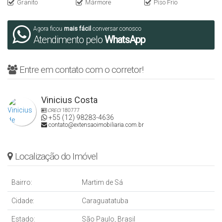
Granito
Mármore
Piso Frio
Agora ficou
mais fácil
conversar conosco
Atendimento pelo
WhatsApp
Entre em contato com o corretor!
Vinicius Costa
CRECI
180777
+55 (12) 98283-4636
contato@extensaoimobiliaria.com.br
Localização do Imóvel
Bairro:
Martim de Sá
Cidade:
Caraguatatuba
Estado:
São Paulo, Brasil