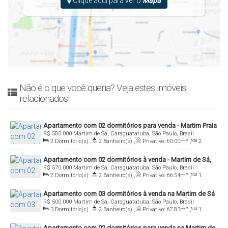
Clique aqui para ver o
Mapa
Não é o que você queria? Veja estes imóveis
relacionados!
Apartamento com 02 dormitórios para venda - Martim Praia
R$
580.000
Martim de Sá, Caraguatatuba, São Paulo, Brasil
Clube, Martim de Sá, Caraguatatuba/SP
2
Dormitório(s)
,
2
Banheiro(s)
,
Privativo:
60
.00
m²
,
2
Sala(s)
,
1
Suíte(s)
,
Total:
60
.00
m²
,
1
Vaga(s)
,
Útil:
Apartamento com 02 dormitórios à venda - Martim de Sá,
60
.00
m²
R$
570.000
Martim de Sá, Caraguatatuba, São Paulo, Brasil
Caraguatatuba/SP
2
Dormitório(s)
,
2
Banheiro(s)
,
Privativo:
66
.54
m²
,
1
Sala(s)
,
1
Suíte(s)
,
Total:
66
.54
m²
,
2
Vaga(s)
,
Útil:
Apartamento com 03 dormitórios à venda na Martim de Sá
66
.54
m²
,
Terreno:
900
.00
m²
R$
500.000
Martim de Sá, Caraguatatuba, São Paulo, Brasil
- Caraguatatuba/SP
3
Dormitório(s)
,
2
Banheiro(s)
,
Privativo:
67
.83
m²
,
1
Sala(s)
,
1
Suíte(s)
,
Total:
67
.83
m²
,
1
Vaga(s)
,
Útil:
Apartamento com 02 dormitórios para venda na Martim de
67
.83
m²
,
Terreno:
1200
.00
m²