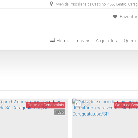
Avenida Prisciliana de Castilho
,
458
,
Centro
,
Carag
Favorito
(12) 3889-5555
(12) 98283-4636
Home
Imóveis
Arquitetura
Quem
Casa de Condomínio
Casa de Con
1626