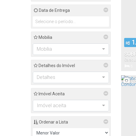
Data de Entrega
Mobilia
1.
R$
Mobília
SOB
Caragu
DORM
Detalhes do Imóvel
6
COND
Dormitór
MAS
Detalhes
CAR
Imóvel Aceita
460
Total:
Imóvel aceita
Ordenar a Lista