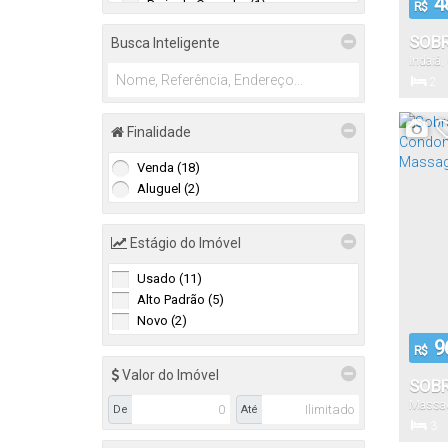
4
Praia da Cocanha (1)
R$
Residencial e Comercial (1)
Praia da Mococa (3)
SOB
Busca Inteligente
Recanto Som do Mar (1)
Indaiá
,
DORM
São Sebastião (2)
2
COND
Dormitór
Cigarras (2)
COMA
Finalidade
CAR
Ubatuba (1)
Venda (18)
1
Lagoinha (1)
Aluguel (2)
Vaga(s)
Estágio do Imóvel
Usado (11)
Alto Padrão (5)
Novo (2)
9
R$
Valor do Imóvel
SOB
Massa
DORM
De
Até
3
COND
Dormitór