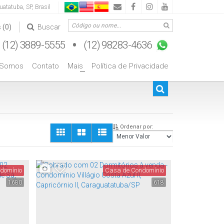
uatatuba
,
SP
,
Brasil
s
(0)
Buscar
 Somos
Contato
Mais
Política de Privacidade
+
Ordenar por:
domínio
Casa de Condomínio
1680
618