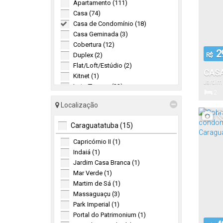
Apartamento (111)
Casa (74)
Casa de Condomínio (18)
Casa Geminada (3)
Cobertura (12)
2
Duplex (2)
R$
Flat/Loft/Estúdio (2)
CASA
Kitnet (1)
Jardim
VEND
Lote/Terreno (22)
Paulo
,
2
CAR
Sobrado (26)
Dormitór
Localização
Sobrado de Condomínio (12)
Triplex (2)
Caraguatatuba (15)
Comercial (2)
42
.
Capricórnio II (1)
Útil:
Prédio (1)
Indaiá (1)
Salas Comerciais (1)
Jardim Casa Branca (1)
Mar Verde (1)
Pousada (2)
Martim de Sá (1)
Massaguaçu (3)
Hotel Pousada (2)
Park Imperial (1)
Misto (1)
Portal do Patrimonium (1)