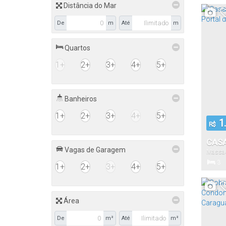
Distância do Mar
PATR
CAR
De
m
Até
m
575
Total:
Quartos
1+
2+
3+
4+
5+
23
.
Frente:
Banheiros
1+
2+
3+
4+
5+
1.
R$
CASA
Vagas de Garagem
Massa
VEND
3
1+
2+
3+
4+
5+
PATR
Dormitór
CAR
Área
165
De
m²
Até
m²
Total: